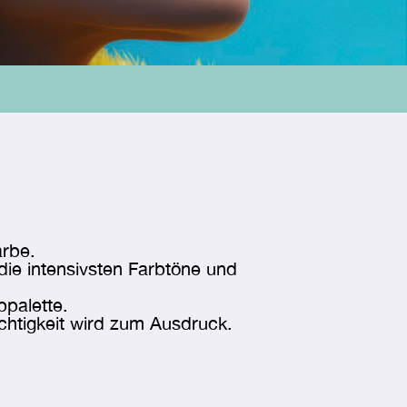
METALL
TYP
VOLLRAND
GENDER
DAMEN
arbe.
die intensivsten Farbtöne und
bpalette.
BRILLENFORM
chtigkeit wird zum Ausdruck.
PANTOFÖRMIG
RUND