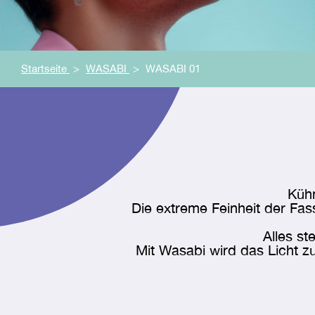
Startseite
WASABI
WASABI 01
Kühn
Die extreme Feinheit der Fas
Alles st
Mit Wasabi
wird das Licht z