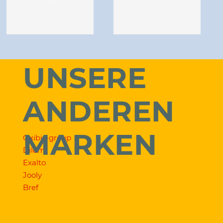
UNSERE
ANDEREN
MARKEN
Oxibis-group
Dilem
Exalto
Jooly
Bref