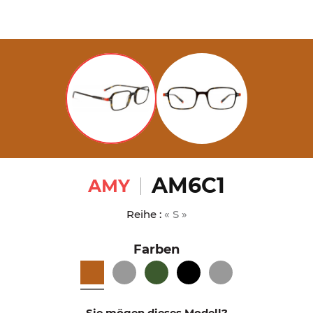
AM6C1
AMY
Reihe :
« S »
Farben
Sie mögen dieses Modell?