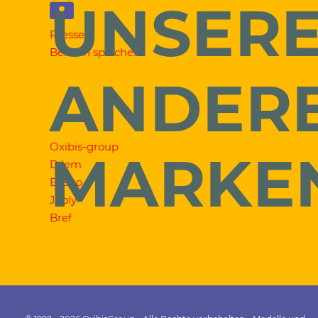
UNSER
Presse
Bereich speichern
ANDER
Oxibis-group
MARKE
Dilem
Exalto
Jooly
Bref