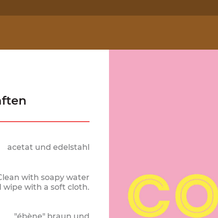
ften
acetat und edelstahl
Clean with soapy water
 wipe with a soft cloth.
"ébène" braun und