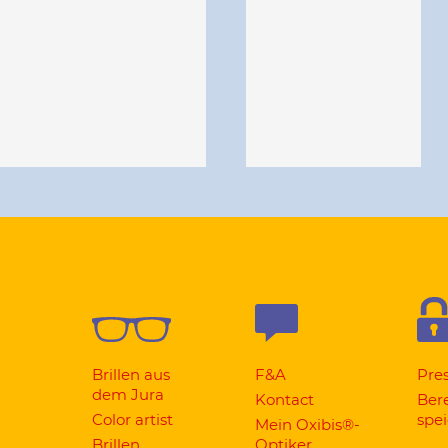
Brillen aus
F&A
Pre
dem Jura
Kontact
Ber
Color artist
spe
Mein Oxibis®-
Brillen
Optiker