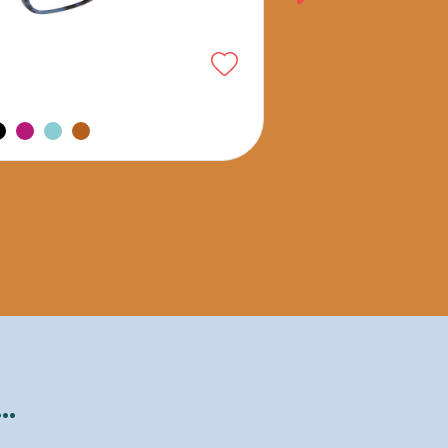
S.WING WG1C3
47
19
Andere Farben verfü
..