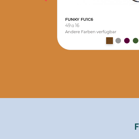
FUNKY FU1C6
49
16
Andere Farben verfügbar
F