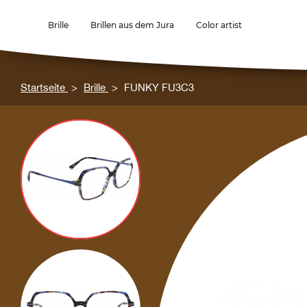
Brille
Brillen aus dem Jura
Color artist
Startseite
Brille
FUNKY FU3C3