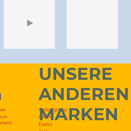
UNSERE
ANDEREN
MARKEN
sse
Oxibis-group
eich
Dilem
ichern
Exalto