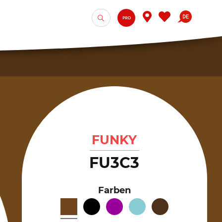
PRO
FUNKY
FU3C3
Farben