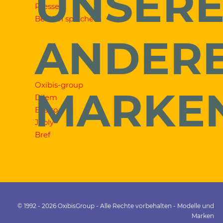
UNSER
Presse
Bereich speichern
ANDER
Oxibis-group
MARKE
Dilem
Exalto
Jooly
Bref
© 1992 - 2026 OxibisGroup - Alle Rechte vorbehalten - Modelle und
Marken