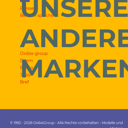
UNSER
Presse
Bereich speichern
ANDER
Oxibis-group
MARKE
Dilem
Exalto
Jooly
Bref
© 1992 - 2026 OxibisGroup - Alle Rechte vorbehalten - Modelle und