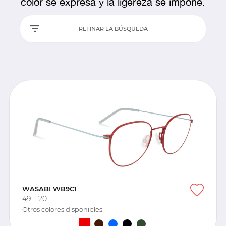
color se expresa y la ligereza se impone.
REFINAR LA BÚSQUEDA
WASABI WB9C1
49
20
Otros colores disponibles