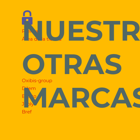
NUEST
Prensa
Área de la tienda
OTRAS
Oxibis-group
MARCA
Dilem
Exalto
Jooly
Bref