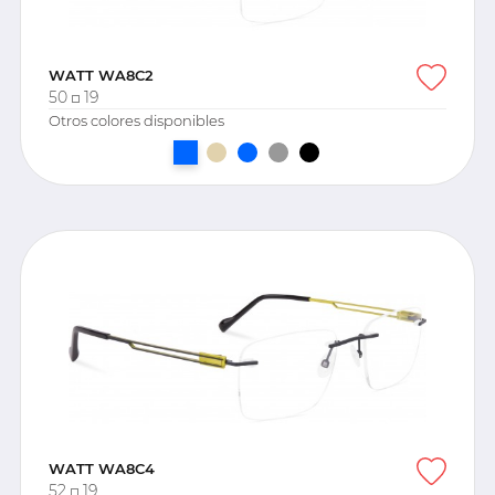
WATT WA8C2
50
19
Otros colores disponibles
WATT WA8C4
52
19