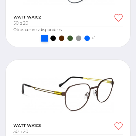
WATT WA1C2
50
20
Otros colores disponibles
+1
WATT WA1C3
50
20