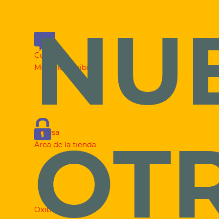
NU
P&R
Contacto
Mi óptica Oxibis
OT
Prensa
Área de la tienda
Oxibis-group