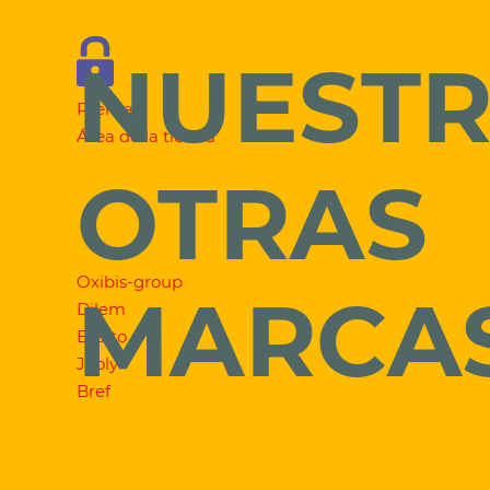
NUEST
Prensa
Área de la tienda
OTRAS
Oxibis-group
MARCA
Dilem
Exalto
Jooly
Bref