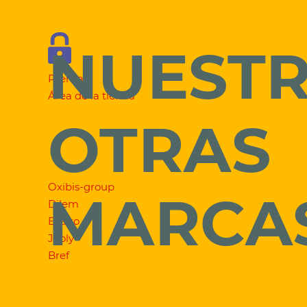
NUEST
Prensa
Área de la tienda
OTRAS
Oxibis-group
MARCA
Dilem
Exalto
Jooly
Bref