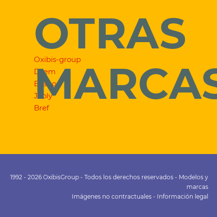
OTRAS
Oxibis-group
MARCA
Dilem
Exalto
Jooly
Bref
1992 - 2026 OxibisGroup - Todos los derechos reservados - Modelos y
marcas
Imágenes no contractuales -
Información legal