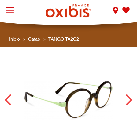
Inicio
Gafas
TANGO TA2C2