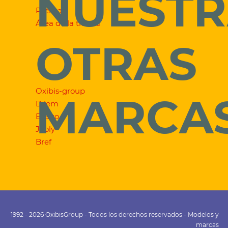
NUESTR
Prensa
Área de la tienda
OTRAS
Oxibis-group
MARCA
Dilem
Exalto
Jooly
Bref
1992 - 2026 OxibisGroup - Todos los derechos reservados - Modelos y
marcas