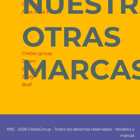
NUESTR
Prensa
Área de la tienda
OTRAS
Oxibis-group
MARCA
Dilem
Exalto
Jooly
Bref
1992 - 2026 OxibisGroup - Todos los derechos reservados - Modelos y
marcas