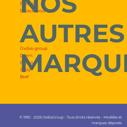
NOS
Presse
Espace boutique
AUTRES
Oxibis-group
MARQU
Dilem
Exalto
Jooly
Bref
© 1992 - 2026 OxibisGroup - Tous droits réservés - Modèles et
marques déposés