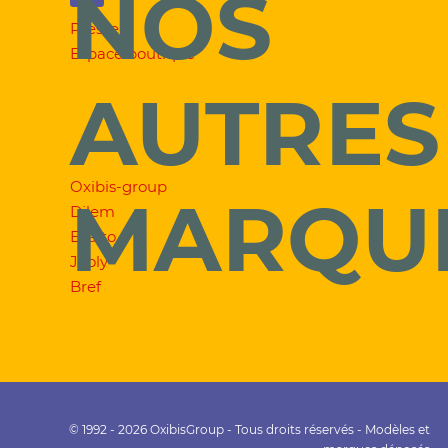
NOS
Presse
Espace boutique
AUTRES
Oxibis-group
MARQU
Dilem
Exalto
Jooly
Bref
© 1992 - 2026 OxibisGroup - Tous droits réservés - Modèles et